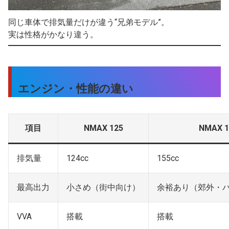
同じ車体で排気量だけが違う“兄弟モデル”。
実は性格がかなり違う。
エンジン・性能の違い
項目
NMAX 125
NMAX 1
排気量
124cc
155cc
最高出力
小さめ（街中向け）
余裕あり（郊外・
VVA
搭載
搭載