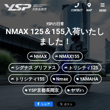
YSP京都長岡京
CONTACT
MAP
MENU
YSPの日常
NMAX 125＆155入荷いたし
ました！
NMAX
NMAX155
シグナス グリファス
トリシティ125
トリシティ155
Nmax
YAMAHA
YSP京都長岡京
ヤマハ
シェア