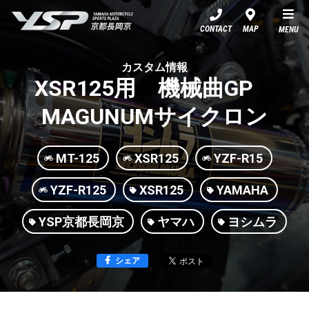
YSP京都長岡京
CONTACT
MAP
MENU
カスタム情報
XSR125用 機械曲GP
MAGUNUMサイクロン
MT-125
XSR125
YZF-R15
YZF-R125
XSR125
YAMAHA
YSP京都長岡京
ヤマハ
ヨシムラ
シェア