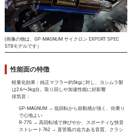
(画像の物は、GP-MAGNUM サイクロン EXPORT SPEC
STBモデルです）
性能面の特徴
軽量化効果
：純正マフラー約5kgに対し、ヨシムラ製
は2.6〜3kg台。取り回しや加速性能に好影響
排気音
：
GP-MAGNUM → 低回転から鼓動感が強く、街乗り
で心地よい
R-77S → 高回転域で伸びやか、スポーティな快音
ストレート762 → 直管風の迫力ある音質、クラシ