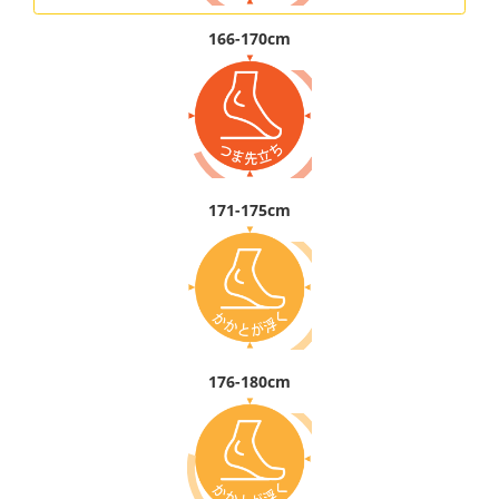
166-170cm
171-175cm
176-180cm