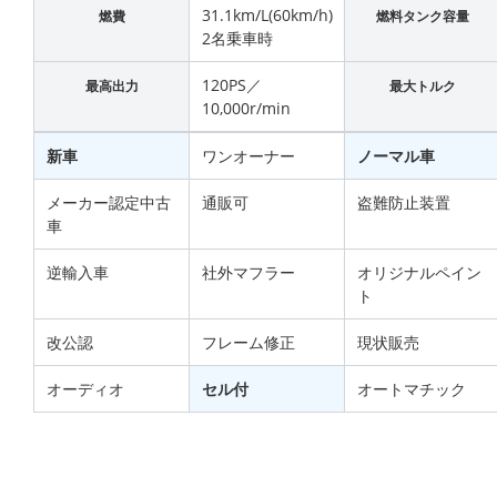
31.1km/L(60km/h)
燃費
燃料タンク容量
2名乗車時
120PS／
最高出力
最大トルク
10,000r/min
新車
ワンオーナー
ノーマル車
メーカー認定中古
通販可
盗難防止装置
車
逆輸入車
社外マフラー
オリジナルペイン
ト
改公認
フレーム修正
現状販売
オーディオ
セル付
オートマチック