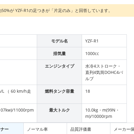
の約50%が YZF-R1の足つきが「片足のみ」と回答しています。
モデル名
YZF-R1
排気量
1000cc
エンジンタイプ
水冷4ストローク・
直列4気筒DOHC4バ
ルブ
m/L （ 60 km/h走
燃料タンク容量
18
107kw)/11000rpm
最大トルク
10.0kg・m(99N・
m)/10000rpm
ーナー
ノーマル車
品質評価書
メーカー