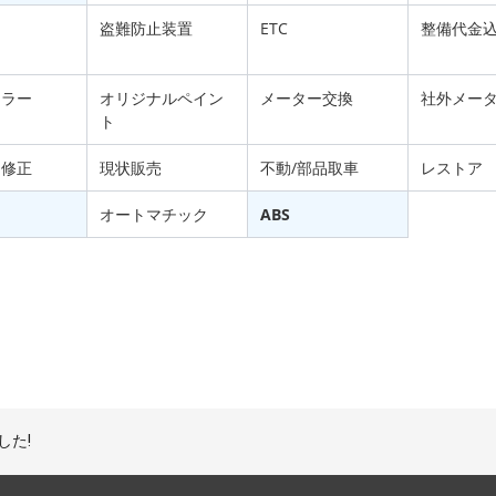
盗難防止装置
ETC
整備代金
フラー
オリジナルペイン
メーター交換
社外メー
ト
ム修正
現状販売
不動/部品取車
レストア
オートマチック
ABS
した!