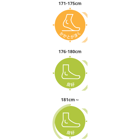
171-175cm
176-180cm
181cm～