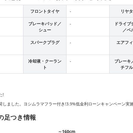
フロントタイヤ
-
リヤタ
ブレーキパッド／
-
ドライブ
シュー
／ベ
スパークプラグ
-
エアフィ
冷却液・クーラン
-
ブレーキ
ト
チフル
ト
た!
1入荷しました。ヨシムラマフラー付き!3.9%低金利ローンキャンペーン実
別の足つき情報
～160cm