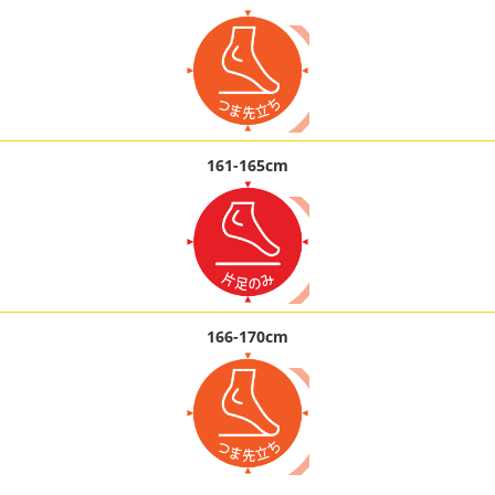
161-165cm
166-170cm