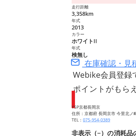
走行距離
3,358km
年式
2013
カラー
ホワイトII
年式
検無し
在庫確認・見
Webike会員登録
ポイントがもら
YSP京都長岡京
住所：京都府 長岡京市 今里北ノ町1
TEL：
075-954-0389
非表示（−）の消耗