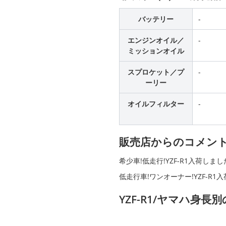
バッテリー
-
エンジンオイル／
-
ミッションオイル
スプロケット／プ
-
ーリー
オイルフィルター
-
販売店からのコメン
希少車!低走行!YZF-R1入荷しまし
低走行車!ワンオーナー!YZF-R
YZF-R1/ヤマハ身長