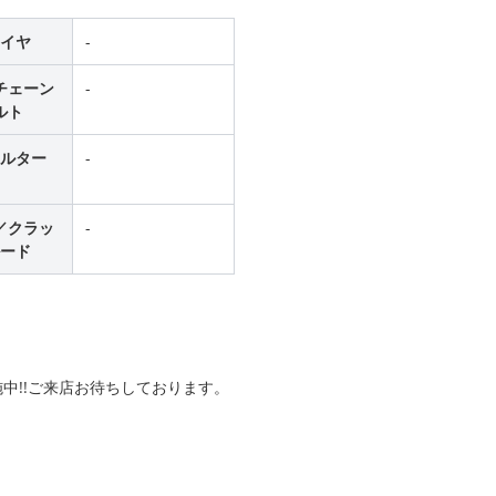
イヤ
-
チェーン
-
ルト
ルター
-
／クラッ
-
ード
施中!!ご来店お待ちしております。