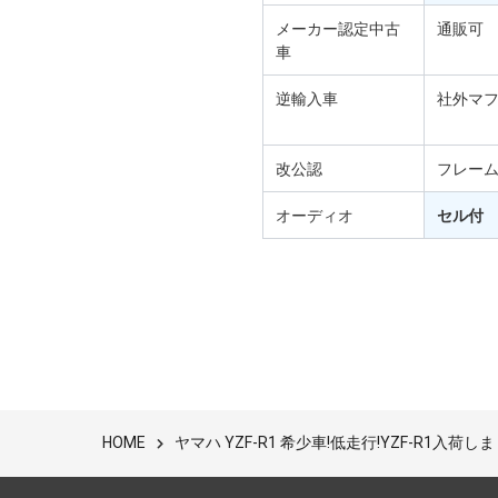
メーカー認定中古
通販可
車
逆輸入車
社外マ
改公認
フレー
オーディオ
セル付
ヤマハ YZF-R1 希少車!低走行!YZF-R1入荷しま
HOME