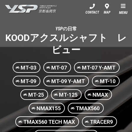
YSP京都長岡京
CONTACT
MAP
MENU
YSPの日常
KOODアクスルシャフト レ
ビュー
MT-03
MT-07
MT-07 Y-AMT
MT-09
MT-09 Y-AMT
MT-10
MT-25
MT-125
NMAX
NMAX155
TMAX560
TMAX560 TECH MAX
TRACER9