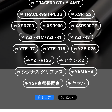
TRACER9 GT+ Y-AMT
TRACER9GT-PLUS
XSR125
XSR700
XSR900
XSR900GP
YZF-R1M/YZF-R1
YZF-R3
YZF-R7
YZF-R15
YZF-R25
YZF-R125
アクシスZ
シグナス グリファス
YAMAHA
YSP京都長岡京
ヤマハ
シェア